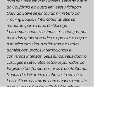
lado de Steve em duas igrejas. Uma no norte
da Califórnia e a outra em West Michigan.
Quando Steve se juntou ao
ministério da
Training Leaders International, eles se
mudaram para a área de Chicago.
Lois amou, criou e ensinou seis crianças, por
meio das quais aprendeu a apreciar a caça e
a música clássica, o atletismo e as artes
domésticas, pratos internacionais e
conversas intensas. Seus filhos, seus quatro
cônjuges e sete netos estão espalhados da
Virgínia à Califórnia, ao Texas e ao Alabama.
Depois de deixarem o ninho vazio em 2021,
Lois e Steve aceitaram com alegria o convite
para ajudar a fundar a Christ Church em
South Metro Atlanta, onde Steve é ancião e
Lois orienta mulheres e escreve currículos
de estudo bíblico.
A Crossway publicou
o Diário de Oração
Pour Out Your Heart
de Lois no outono de
2022.